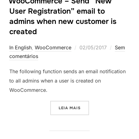
WooCommerce – Send “New
User Registration” email to
admins when new customer is
created
Postado
In English
,
WooCommerce
02/05/2017
Sem
em
comentários
The following function sends an email notification
to all admins when a user is created on
WooCommerce.
“WOOCOMMERCE – SEND “N
LEIA MAIS