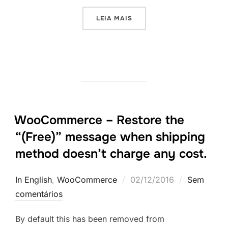
“SLIDES E CÓDIGO DO ME
LEIA MAIS
WooCommerce – Restore the
“(Free)” message when shipping
method doesn’t charge any cost.
Postado
In English
,
WooCommerce
02/12/2016
Sem
em
comentários
By default this has been removed from