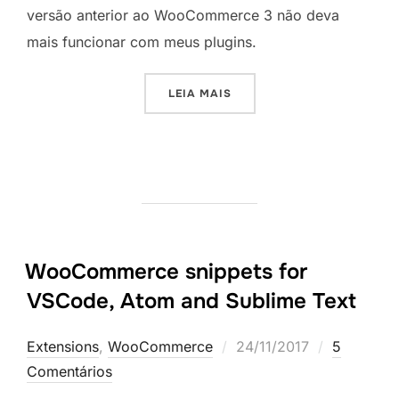
versão anterior ao WooCommerce 3 não deva
mais funcionar com meus plugins.
“ATUALIZAÇÕES E NOVOS 
LEIA MAIS
WooCommerce snippets for
VSCode, Atom and Sublime Text
Postado
Extensions
,
WooCommerce
24/11/2017
5
em
Comentários