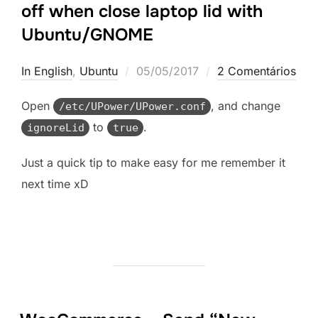
off when close laptop lid with
Ubuntu/GNOME
Postado
In English
,
Ubuntu
05/05/2017
2 Comentários
em
Open
, and change
/etc/UPower/UPower.conf
to
.
ignoreLid
true
Just a quick tip to make easy for me remember it
next time xD