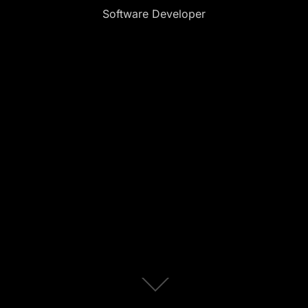
Software Developer
Role
para