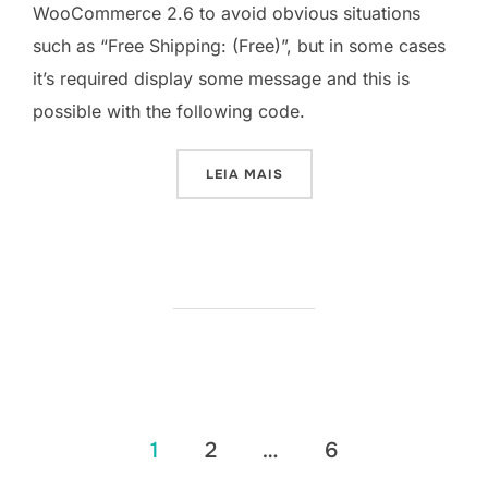
WooCommerce 2.6 to avoid obvious situations
such as “Free Shipping: (Free)”, but in some cases
it’s required display some message and this is
possible with the following code.
“WOOCOMMERCE – RESTORE
LEIA MAIS
Paginação
1
2
…
6