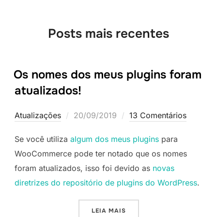
baixo
até
Posts mais recentes
o
conteúdo
Os nomes dos meus plugins foram
atualizados!
Postado
Atualizações
20/09/2019
13 Comentários
em
Se você utiliza
algum dos meus plugins
para
WooCommerce pode ter notado que os nomes
foram atualizados, isso foi devido as
novas
diretrizes do repositório de plugins do WordPress
.
“OS NOMES DOS MEUS PLU
LEIA MAIS