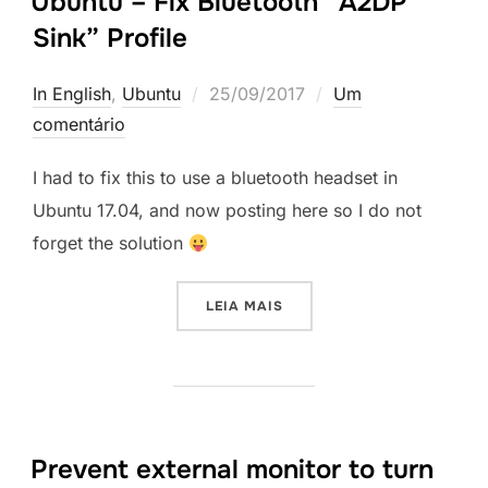
Ubuntu – Fix Bluetooth “A2DP
Sink” Profile
Postado
In English
,
Ubuntu
25/09/2017
Um
em
comentário
I had to fix this to use a bluetooth headset in
Ubuntu 17.04, and now posting here so I do not
forget the solution
“UBUNTU – FIX BLUETOOTH 
LEIA MAIS
Prevent external monitor to turn