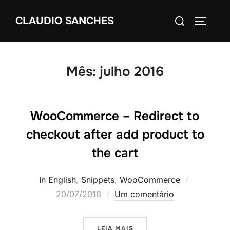
Pular
Pesquisar
CLAUDIO SANCHES
para
ALTERN
por:
o
conteúdo
Mês:
julho 2016
WooCommerce – Redirect to
checkout after add product to
the cart
Postado
In English
,
Snippets
,
WooCommerce
em
20/07/2016
Um comentário
“WOOCOMMERCE – REDIREC
LEIA MAIS