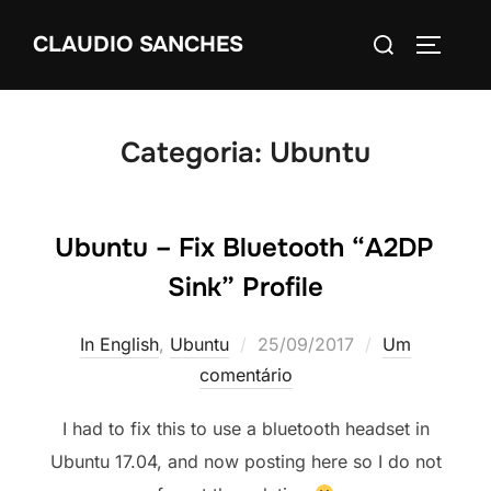
Pular
Pesquisar
CLAUDIO SANCHES
para
ALTERN
por:
o
conteúdo
Categoria:
Ubuntu
Ubuntu – Fix Bluetooth “A2DP
Sink” Profile
Postado
In English
,
Ubuntu
25/09/2017
Um
em
comentário
I had to fix this to use a bluetooth headset in
Ubuntu 17.04, and now posting here so I do not