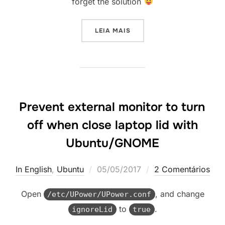
forget the solution
“UBUNTU – FIX BLUETOOTH 
LEIA MAIS
Prevent external monitor to turn
off when close laptop lid with
Ubuntu/GNOME
Postado
In English
,
Ubuntu
05/05/2017
2 Comentários
em
Open
, and change
/etc/UPower/UPower.conf
to
.
ignoreLid
true