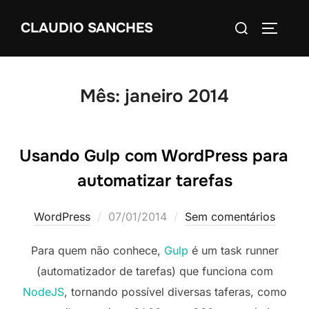
Pular
Pesquisar
CLAUDIO SANCHES
para
ALTERN
por:
o
conteúdo
Mês:
janeiro 2014
Usando Gulp com WordPress para
automatizar tarefas
Postado
WordPress
07/01/2014
Sem comentários
em
Para quem não conhece,
Gulp
é um task runner
(automatizador de tarefas) que funciona com
NodeJS
, tornando possível diversas taferas, como