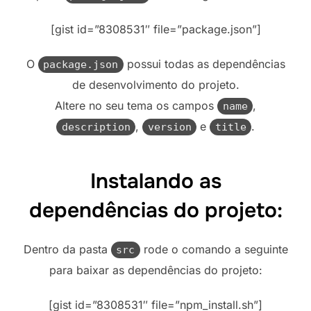
[gist id=”8308531″ file=”package.json”]
O
possui todas as dependências
package.json
de desenvolvimento do projeto.
Altere no seu tema os campos
,
name
,
e
.
description
version
title
Instalando as
dependências do projeto:
Dentro da pasta
rode o comando a seguinte
src
para baixar as dependências do projeto:
[gist id=”8308531″ file=”npm_install.sh”]