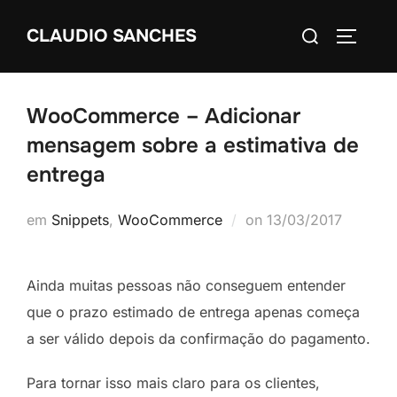
Pular
Pesquisar
CLAUDIO SANCHES
para
ALTERN
por:
o
conteúdo
WooCommerce – Adicionar
mensagem sobre a estimativa de
entrega
Postado
em
Snippets
,
WooCommerce
on
13/03/2017
em
Ainda muitas pessoas não conseguem entender
que o prazo estimado de entrega apenas começa
a ser válido depois da confirmação do pagamento.
Para tornar isso mais claro para os clientes,