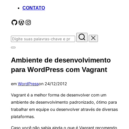
para
o
CONTATO
conteúdo
Me siga no GitHub
Meus projetos open source no WordPress.org
Instagram
Pesquisar
por:
Alternar
barra
Ambiente de desenvolvimento
lateral
&
para WordPress com Vagrant
navegação
Postado
em
WordPress
on
24/12/2012
em
Vagrant é a melhor forma de desenvolver com um
ambiente de desenvolvimento padronizado, ótimo para
trabalhar em equipe ou desenvolver através de diversas
plataformas.
Caso você não sabia ainda o que é Vagrant recomendo