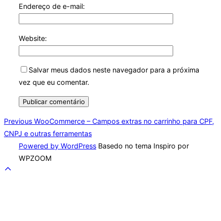
Endereço de e-mail:
Website:
Salvar meus dados neste navegador para a próxima
vez que eu comentar.
Navegação
Previous
Previous
WooCommerce – Campos extras no carrinho para CPF,
CNPJ e outras ferramentas
de
Powered by WordPress
Basedo no tema Inspiro por
Post
WPZOOM
Scroll
to
top