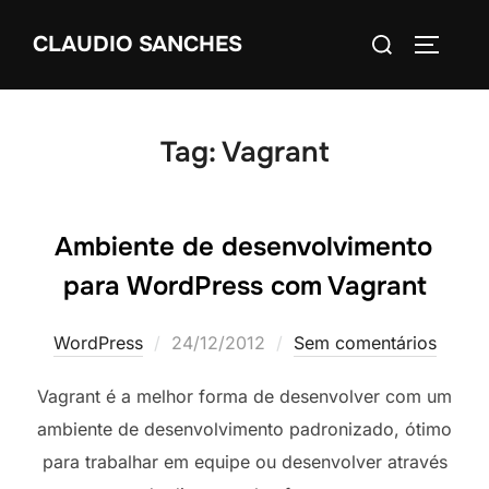
Pular
Pesquisar
CLAUDIO SANCHES
para
ALTERN
por:
o
conteúdo
Tag:
Vagrant
Ambiente de desenvolvimento
para WordPress com Vagrant
Postado
WordPress
24/12/2012
Sem comentários
em
Vagrant é a melhor forma de desenvolver com um
ambiente de desenvolvimento padronizado, ótimo
para trabalhar em equipe ou desenvolver através