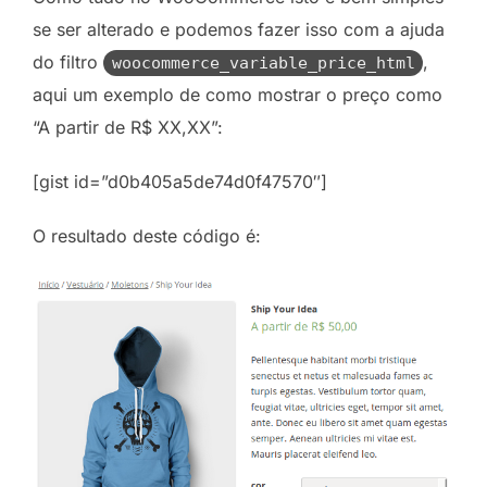
se ser alterado e podemos fazer isso com a ajuda
do filtro
,
woocommerce_variable_price_html
aqui um exemplo de como mostrar o preço como
“A partir de R$ XX,XX”:
[gist id=”d0b405a5de74d0f47570″]
O resultado deste código é: