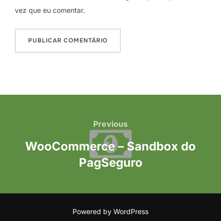
vez que eu comentar.
Navegação
de
Previous
Previous
Post
WooCommerce – Sandbox do
PagSeguro
Powered by WordPress