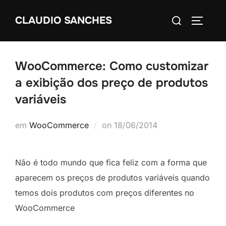
Pular
Pesquisar
CLAUDIO SANCHES
para
ALTERN
por:
o
conteúdo
WooCommerce: Como customizar
a exibição dos preço de produtos
variáveis
Postado
em
WooCommerce
on
18/06/2014
em
Não é todo mundo que fica feliz com a forma que
aparecem os preços de produtos variáveis quando
temos dois produtos com preços diferentes no
WooCommerce