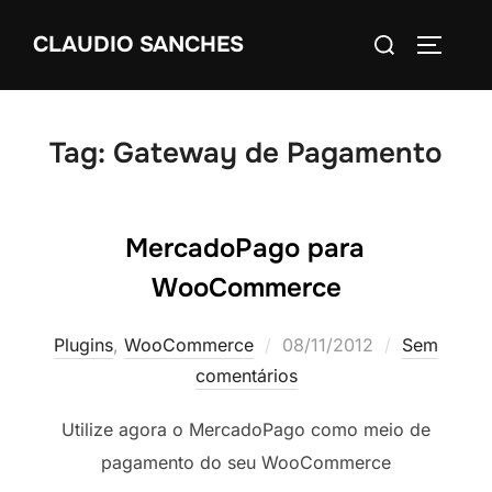
Pular
Pesquisar
CLAUDIO SANCHES
para
ALTERN
por:
o
conteúdo
Tag:
Gateway de Pagamento
MercadoPago para
WooCommerce
Postado
Plugins
,
WooCommerce
08/11/2012
Sem
em
comentários
Utilize agora o MercadoPago como meio de
pagamento do seu WooCommerce