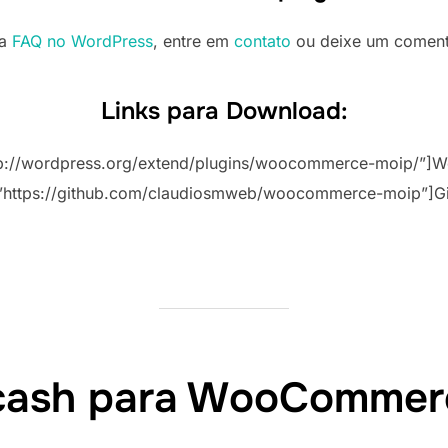
sa
FAQ no WordPress
, entre em
contato
ou deixe um comentá
Links para Download:
tp://wordpress.org/extend/plugins/woocommerce-moip/”]W
”https://github.com/claudiosmweb/woocommerce-moip”]G
cash para WooCommer