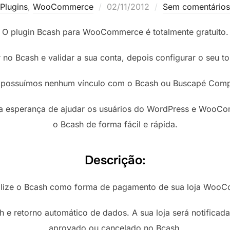
Postado
Plugins
,
WooCommerce
02/11/2012
Sem comentários
em
O plugin Bcash para WooCommerce é totalmente gratuito.
r no Bcash e validar a sua conta, depois configurar o seu t
possuímos nenhum vínculo com o Bcash ou Buscapé Com
m a esperança de ajudar os usuários do WordPress e WooC
o Bcash de forma fácil e rápida.
Descrição:
ilize o Bcash como forma de pagamento de sua loja Woo
h e retorno automático de dados. A sua loja será notific
aprovado ou cancelado no Bcash.