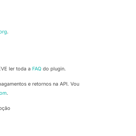
org
.
EVE ler toda a
FAQ
do plugin.
 pagamentos e retornos na API. Vou
com
.
opção