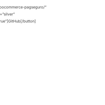
s/woocommerce-pagseguro/”
”silver”
ue”]GitHub[/button]