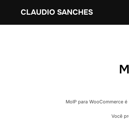
Pular
CLAUDIO SANCHES
para
o
conteúdo
M
MoIP para WooCommerce é um
Você pr