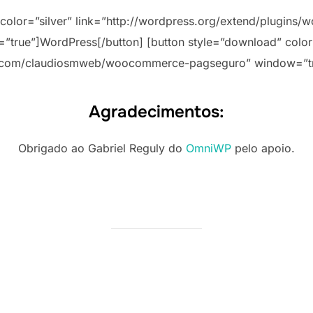
 color=”silver” link=”http://wordpress.org/extend/plugin
”true”]WordPress[/button] [button style=”download” color=
ub.com/claudiosmweb/woocommerce-pagseguro” window=”tr
Agradecimentos:
Obrigado ao Gabriel Reguly do
OmniWP
pelo apoio.