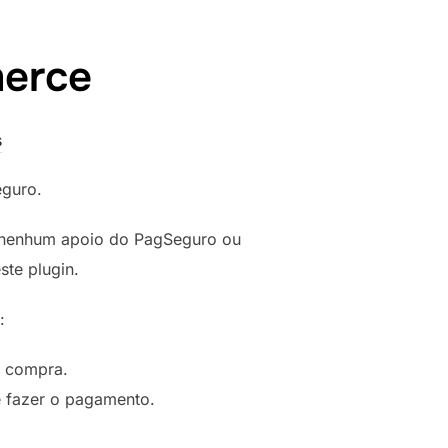
erce
s
guro.
em nenhum apoio do PagSeguro ou
ste plugin.
:
a compra.
e fazer o pagamento.