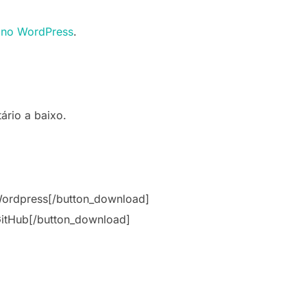
o no WordPress
.
rio a baixo.
Wordpress[/button_download]
itHub[/button_download]