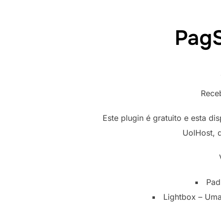
Pag
Rece
Este plugin é gratuito e esta 
UolHost, d
Pad
Lightbox – Uma